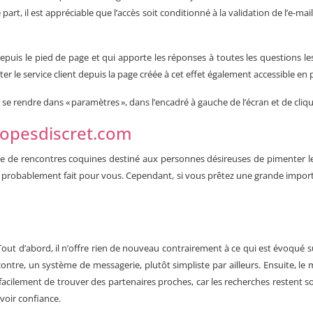
part, il est appréciable que l’accès soit conditionné à la validation de l’e-ma
depuis le pied de page et qui apporte les réponses à toutes les questions l
 le service client depuis la page créée à cet effet également accessible en 
 de se rendre dans « paramètres », dans l’encadré à gauche de l’écran et de cliqu
lopesdiscret.com
 site de rencontres coquines destiné aux personnes désireuses de pimenter leu
est probablement fait pour vous. Cependant, si vous prêtez une grande importan
 Tout d’abord, il n’offre rien de nouveau contrairement à ce qui est évoqué s
ontre, un système de messagerie, plutôt simpliste par ailleurs. Ensuite, l
cilement de trouver des partenaires proches, car les recherches restent sou
voir confiance.