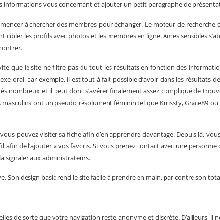
informations vous concernant et ajouter un petit paragraphe de présentat
mencer à chercher des membres pour échanger. Le moteur de recherche déd
 cibler les profils avec photos et les membres en ligne. Ames sensibles s’abs
montrer.
ite que le site ne filtre pas du tout les résultats en fonction des informatio
sexe oral, par exemple, il est tout à fait possible d’avoir dans les résultats 
rès nombreux et il peut donc s’avérer finalement assez compliqué de tro
ils masculins ont un pseudo résolument féminin tel que Krrissty, Grace89 o
e, vous pouvez visiter sa fiche afin d’en apprendre davantage. Depuis là, v
fil afin de l’ajouter à vos favoris. Si vous prenez contact avec une person
la signaler aux administrateurs.
ive. Son design basic rend le site facile à prendre en main, par contre son tot
elles de sorte que votre navigation reste anonyme et discrète. D’ailleurs,