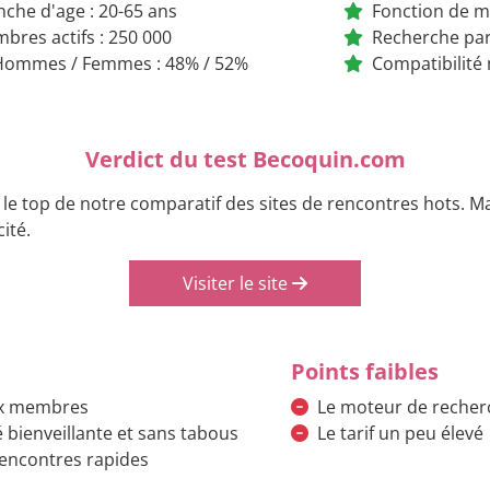
nche d'age : 20-65 ans
Fonction de m
bres actifs : 250 000
Recherche par 
ommes / Femmes : 48% / 52%
Compatibilité
Verdict du test Becoquin.com
e top de notre comparatif des sites de rencontres hots. Mal
cité.
Visiter le site
Points faibles
ux membres
Le moteur de recher
ienveillante et sans tabous
Le tarif un peu élevé
 rencontres rapides