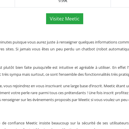
9.99€
Visitez Meetic
minutes puisque vous aurez juste à renseigner quelques informations comme
es sites. Si jamais vous êtes un peu perdu un chatbot (robot automatiqu
 plutôt bien faite puisqu’elle est intuitive et agréable à utiliser. En effet 
nc très sympa mais surtout, ce sont l’ensemble des fonctionnalités très prati
e
, vous rejoindrez en vous inscrivant une large base d’inscrit. Meetic étant u
ément votre perle rare parmi tous ces prétendants ! Une fois inscrit profitez
s renseigner sur les évènements proposés par Meetic si vous voulez un peu d
 de confiance Meetic insiste beaucoup sur la sécurité de ses utilisateu