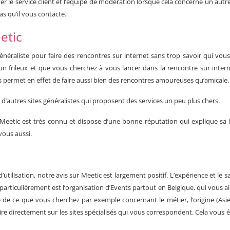
e service client et l’équipe de modération lorsque cela concerne un autre u
pas qu’il vous contacte.
etic
énéraliste pour faire des rencontres sur internet sans trop savoir qui vous
 un frileux et que vous cherchez à vous lancer dans la rencontre sur inter
s permet en effet de faire aussi bien des rencontres amoureuses qu’amicale
à d’autres sites généralistes qui proposent des services un peu plus chers.
eetic est très connu et dispose d’une bonne réputation qui explique sa la
vous aussi.
utilisation, notre avis sur Meetic est largement positif. L’expérience et le s
 particulièrement est l’organisation d’Events partout en
Belgique
, qui vous 
 de ce que vous cherchez par exemple concernant le métier, l’origine (Asie
ire directement sur les sites spécialisés qui vous correspondent. Cela vous év