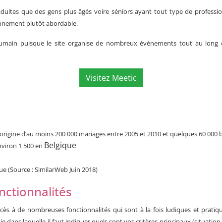
ultes que des gens plus âgés voire séniors ayant tout type de profession,
bonnement plutôt abordable.
humain puisque le site organise de nombreux évènements tout au long 
Visitez Meetic
 l’origine d’au moins 200 000 mariages entre 2005 et 2010 et quelques 60 000
Belgique
nviron 1 500 en
ue (Source : SimilarWeb Juin 2018)
onctionnalités
accès à de nombreuses fonctionnalités qui sont à la fois ludiques et pratiq
dans laquelle il faut indiquer quels sont vos critères principaux (situation 