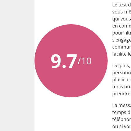
Le test 
vous-mêm
qui vous
en commu
pour fil
s’engage
commun, 
9.7
facilite
/10
De plus,
personna
plusieur
mois ou 
prendre
La mess
temps de
téléphon
ou si vo